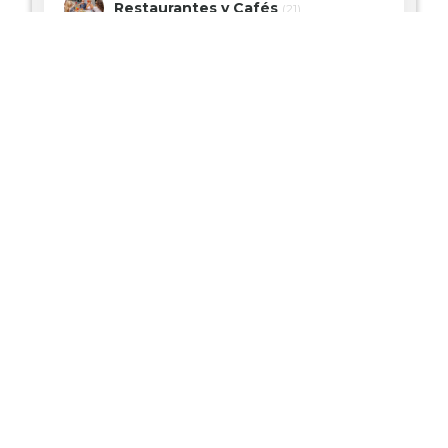
Restaurantes y Cafés
(21)
Moda
(22)
Salud y Belleza
(9)
Hogar y Decoración
(2)
Servicios
(6)
Joyería y Accesorios
(3)
Tiendas de Especialidades
(8)