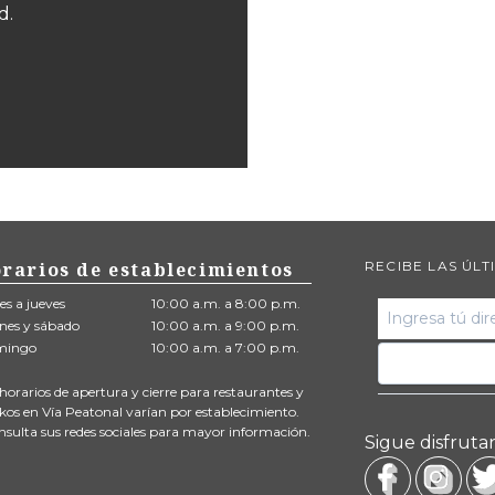
d.
rarios de establecimientos
RECIBE LAS ÚLT
es a jueves
10:00 a.m. a 8:00 p.m.
rnes y sábado
10:00 a.m. a 9:00 p.m.
mingo
10:00 a.m. a 7:00 p.m.
horarios de apertura y cierre para restaurantes y
skos en Vía Peatonal varían por establecimiento.
nsulta sus redes sociales para mayor información.
Sigue disfrutan