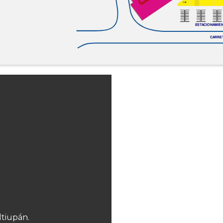
119
ESTACIONAMIENT
CARRE
ltiupán.