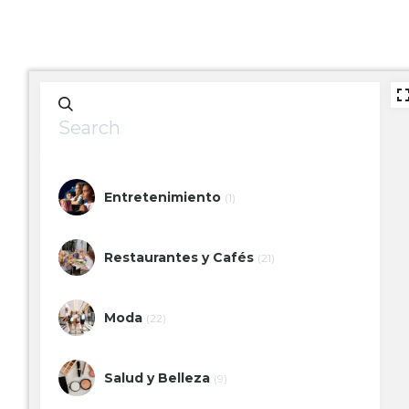
Entretenimiento
(1)
Restaurantes y Cafés
(21)
Moda
(22)
Salud y Belleza
(9)