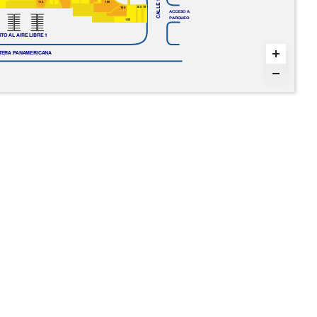
CALLE 1
113
105
102
101
104
ACCESO A
PARQUEO
103
O AL AIRE LIBRE 1
TERA PANAMERICANA