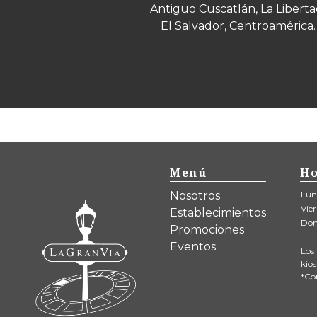
Antiguo Cuscatlán, La Liberta
El Salvador, Centroamérica.
Cajeros
(9)
Adoc
A
Artesan
A
Menú
Ho
Bennigan's
B
Nosotros
Lun
Vie
Establecimientos
Do
Blanché
Promociones
B
Eventos
Los 
kio
Boston
*Co
B